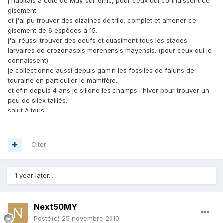
j'habitais à côté de May-sur-orne, pour ceux qui connaissent ce
gisement.
et j'ai pu trouver des dizaines de trilo. complet et amener ce
gisement de 6 espèces à 15.
j'ai réussi trouver des oeufs et quasiment tous les stades
larvaires de crozonaspis morenensis mayensis. (pour ceux qui le
connaissent)
je collectionne aussi depuis gamin les fossiles de faluns de
touraine en particulier le mamifère.
et efin depuis 4 ans je sillone les champs l'hiver pour trouver un
peu de silex taillés.
salut à tous.
Citer
1 year later...
Next50MY
Posté(e)
25 novembre 2010