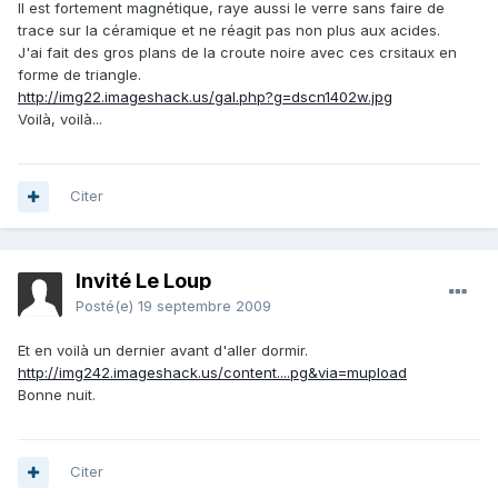
Il est fortement magnétique, raye aussi le verre sans faire de
trace sur la céramique et ne réagit pas non plus aux acides.
J'ai fait des gros plans de la croute noire avec ces crsitaux en
forme de triangle.
http://img22.imageshack.us/gal.php?g=dscn1402w.jpg
Voilà, voilà...
Citer
Invité Le Loup
Posté(e)
19 septembre 2009
Et en voilà un dernier avant d'aller dormir.
http://img242.imageshack.us/content....pg&via=mupload
Bonne nuit.
Citer