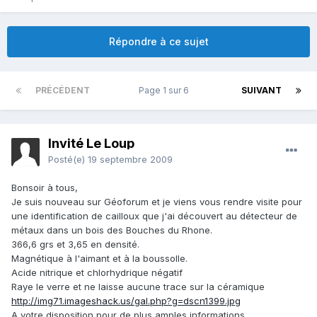
Répondre à ce sujet
PRÉCÉDENT
Page 1 sur 6
SUIVANT
Invité Le Loup
Posté(e)
19 septembre 2009
Bonsoir à tous,
Je suis nouveau sur Géoforum et je viens vous rendre visite pour
une identification de cailloux que j'ai découvert au détecteur de
métaux dans un bois des Bouches du Rhone.
366,6 grs et 3,65 en densité.
Magnétique à l'aimant et à la boussolle.
Acide nitrique et chlorhydrique négatif
Raye le verre et ne laisse aucune trace sur la céramique
http://img71.imageshack.us/gal.php?g=dscn1399.jpg
A votre disposition pour de plus amples informations.