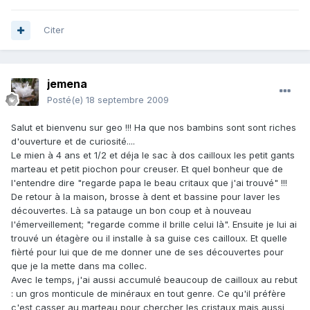
Citer
jemena
Posté(e)
18 septembre 2009
Salut et bienvenu sur geo !!! Ha que nos bambins sont sont riches
d'ouverture et de curiosité....
Le mien à 4 ans et 1/2 et déja le sac à dos cailloux les petit gants
marteau et petit piochon pour creuser. Et quel bonheur que de
l'entendre dire "regarde papa le beau critaux que j'ai trouvé" !!!
De retour à la maison, brosse à dent et bassine pour laver les
découvertes. Là sa patauge un bon coup et à nouveau
l'émerveillement; "regarde comme il brille celui là". Ensuite je lui ai
trouvé un étagère ou il installe à sa guise ces cailloux. Et quelle
fièrté pour lui que de me donner une de ses découvertes pour
que je la mette dans ma collec.
Avec le temps, j'ai aussi accumulé beaucoup de cailloux au rebut
: un gros monticule de minéraux en tout genre. Ce qu'il préfère
c'est casser au marteau pour chercher les cristaux mais aussi