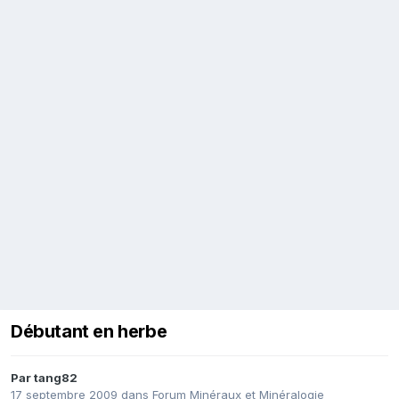
Débutant en herbe
Par
tang82
17 septembre 2009
dans
Forum Minéraux et Minéralogie