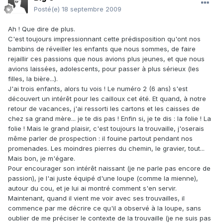
Posté(e)
18 septembre 2009
Ah ! Que dire de plus.
C'est toujours impressionnant cette prédisposition qu'ont nos
bambins de réveiller les enfants que nous sommes, de faire
rejaillir ces passions que nous avions plus jeunes, et que nous
avions laissées, adolescents, pour passer à plus sérieux (les
filles, la bière...).
J'ai trois enfants, alors tu vois ! Le numéro 2 (6 ans) s'est
découvert un intérêt pour les cailloux cet été. Et quand, à notre
retour de vacances, j'ai ressorti les cartons et les caisses de
chez sa grand mère... je te dis pas ! Enfin si, je te dis : la folie ! La
folie ! Mais le grand plaisir, c'est toujours la trouvaille, j'oserais
même parler de prospection : il fouine partout pendant nos
promenades. Les moindres pierres du chemin, le gravier, tout...
Mais bon, je m'égare.
Pour encourager son intérêt naissant (je ne parle pas encore de
passion), je l'ai juste équipé d'une loupe (comme la mienne),
autour du cou, et je lui ai montré comment s'en servir.
Maintenant, quand il vient me voir avec ses trouvailles, il
commence par me décrire ce qu'il a observé à la loupe, sans
oublier de me préciser le contexte de la trouvaille (je ne suis pas