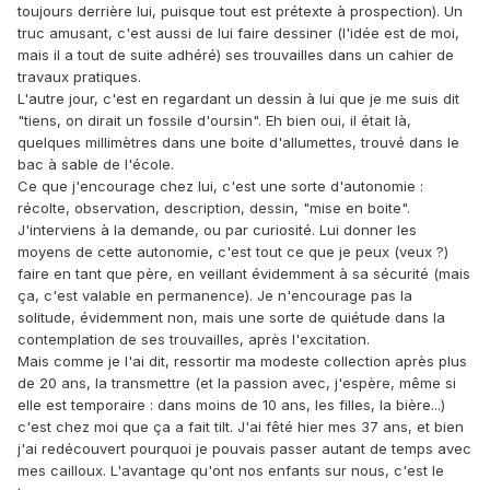
toujours derrière lui, puisque tout est prétexte à prospection). Un
truc amusant, c'est aussi de lui faire dessiner (l'idée est de moi,
mais il a tout de suite adhéré) ses trouvailles dans un cahier de
travaux pratiques.
L'autre jour, c'est en regardant un dessin à lui que je me suis dit
"tiens, on dirait un fossile d'oursin". Eh bien oui, il était là,
quelques millimètres dans une boite d'allumettes, trouvé dans le
bac à sable de l'école.
Ce que j'encourage chez lui, c'est une sorte d'autonomie :
récolte, observation, description, dessin, "mise en boite".
J'interviens à la demande, ou par curiosité. Lui donner les
moyens de cette autonomie, c'est tout ce que je peux (veux ?)
faire en tant que père, en veillant évidemment à sa sécurité (mais
ça, c'est valable en permanence). Je n'encourage pas la
solitude, évidemment non, mais une sorte de quiétude dans la
contemplation de ses trouvailles, après l'excitation.
Mais comme je l'ai dit, ressortir ma modeste collection après plus
de 20 ans, la transmettre (et la passion avec, j'espère, même si
elle est temporaire : dans moins de 10 ans, les filles, la bière...)
c'est chez moi que ça a fait tilt. J'ai fêté hier mes 37 ans, et bien
j'ai redécouvert pourquoi je pouvais passer autant de temps avec
mes cailloux. L'avantage qu'ont nos enfants sur nous, c'est le