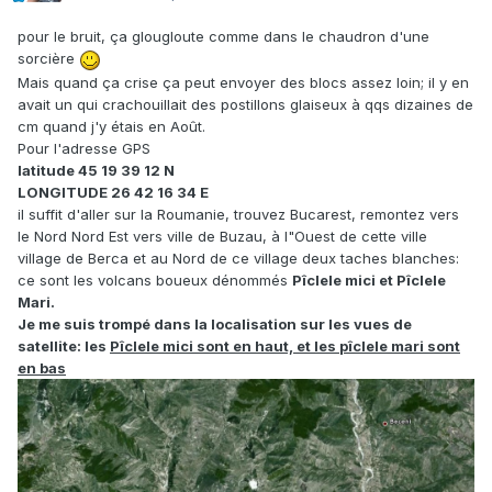
pour le bruit, ça glougloute comme dans le chaudron d'une
sorcière
Mais quand ça crise ça peut envoyer des blocs assez loin; il y en
avait un qui crachouillait des postillons glaiseux à qqs dizaines de
cm quand j'y étais en Août.
Pour l'adresse GPS
latitude 45 19 39 12 N
LONGITUDE 26 42 16 34 E
il suffit d'aller sur la Roumanie, trouvez Bucarest, remontez vers
le Nord Nord Est vers ville de Buzau, à l"Ouest de cette ville
village de Berca et au Nord de ce village deux taches blanches:
ce sont les volcans boueux dénommés
Pîclele mici et Pîclele
Mari.
Je me suis trompé dans la localisation sur les vues de
satellite: les
Pîclele mici sont en haut, et les pîclele mari sont
en bas