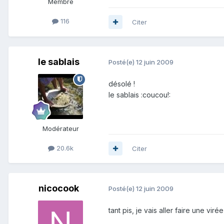
Membre
116
Citer
le sablais
Posté(e)
12 juin 2009
désolé !
le sablais :coucou!:
Modérateur
20.6k
Citer
nicocook
Posté(e)
12 juin 2009
tant pis, je vais aller faire une v