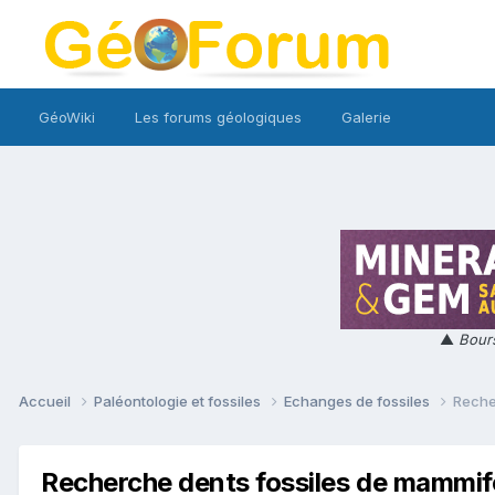
GéoWiki
Les forums géologiques
Galerie
▲
Bours
Accueil
Paléontologie et fossiles
Echanges de fossiles
Reche
Recherche dents fossiles de mammif