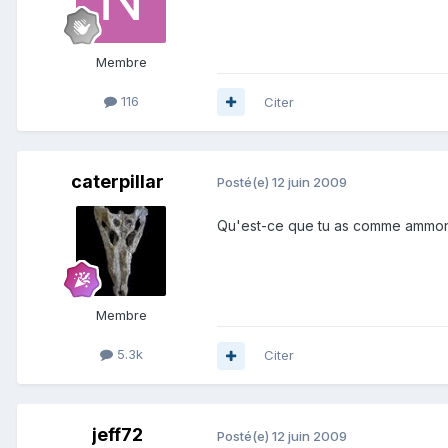
Membre
116
Citer
caterpillar
Posté(e)
12 juin 2009
Qu'est-ce que tu as comme ammon
Membre
5.3k
Citer
jeff72
Posté(e)
12 juin 2009