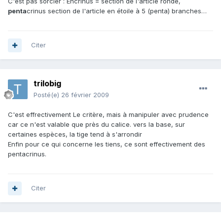
C'est pas sorcier : Encrinus = section de l'article ronde,
penta
crinus section de l'article en étoile à 5 (penta) branches…
Citer
trilobig
Posté(e)
26 février 2009
C'est effrectivement Le critère, mais à manipuler avec prudence
car ce n'est valable que près du calice. vers la base, sur
certaines espèces, la tige tend à s'arrondir
Enfin pour ce qui concerne les tiens, ce sont effectivement des
pentacrinus.
Citer