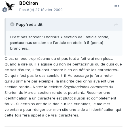
BDCIron
Posté(e)
27 février 2009
Papyfred a dit :
C'est pas sorcier : Encrinus = section de l'article ronde,
penta
crinus section de l'article en étoile à 5 (penta)
branches…
C'est un peu trop résumé ca et pas tout a fait vrai non plus...
Quand a dire qu'il s'agisse ou non de pentacrinus ou de quoi que
ce soit d'autre, il faudrait encore bien en définir les caractères...
Ce qui n'est pas le cas semble-t-il. Au passage je ferai noter
qu'au primaire par exemple, la majorité des crino avaient une
section ronde... Notez la celebre
Scyphocrinites carmerata
du
Silurien du Maroc: section ronde et pourtant... Resumer une
identification a un caractère est plutot illusoir et completement
faux... Si certains ont de la doc sur les crinoïdes, je me met
volontaire pour rédiger sur mon site une aide a l'identification qui
cette fois fera appel à de vrai caractères.