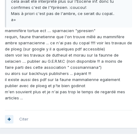
cela avait été interprété plus sur l'Eocène inf. donc tu
confirmes c'est de l'Yprèsien. :coucou!:
Mais à priori c'est pas de l'ambre, ce serait du copal..
a+
mammifère tortue ect .... sparnacien "ypresien"
requin, faune thanetienne que l'on trouve mêlé au mammifère
ambre sparnacienne ... ce n'ai pas du copal !!!!! voir les travaux de
de ploeg (sur google y il a quelques pdf accessible)
idem voir les travaux de dutheuil et morau sur la faunne de
selacien .... publier au G.E.R.M.C (non disponible !!! a moins de
faire parti des cette association " cossmanniana")
ou alors sur backhuys publishers ... payant !!!
il existe aussi des pdf sur la faune mammalienne egalement
publier avec de ploeg et p'te bien godinot
m'en souvient plus et je n'ai pas trop le temps de regardé mes
articles ...
Citer