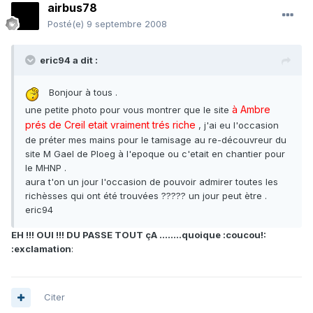
airbus78
Posté(e)
9 septembre 2008
eric94 a dit :
Bonjour à tous .
à Ambre
une petite photo pour vous montrer que le site
prés de Creil etait vraiment trés riche
, j'ai eu l'occasion
de préter mes mains pour le tamisage au re-découvreur du
site M Gael de Ploeg à l'epoque ou c'etait en chantier pour
le MHNP .
aura t'on un jour l'occasion de pouvoir admirer toutes les
richèsses qui ont été trouvées ????? un jour peut ètre .
eric94
EH !!! OUI !!! DU PASSE TOUT çA ........quoique :coucou!:
:exclamation
:
Citer