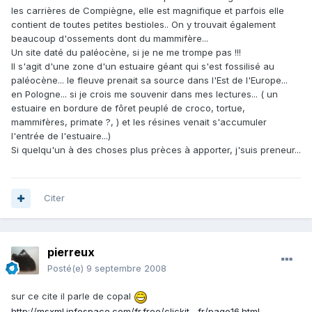
les carrières de Compiègne, elle est magnifique et parfois elle
contient de toutes petites bestioles.. On y trouvait également
beaucoup d'ossements dont du mammifère...
Un site daté du paléocène, si je ne me trompe pas !!!
Il s'agit d'une zone d'un estuaire géant qui s'est fossilisé au
paléocène... le fleuve prenait sa source dans l'Est de l'Europe...
en Pologne... si je crois me souvenir dans mes lectures... ( un
estuaire en bordure de fôret peuplé de croco, tortue,
mammifères, primate ?, ) et les résines venait s'accumuler
l'entrée de l'estuaire...)
Si quelqu'un à des choses plus prèces à apporter, j'suis preneur...
Citer
pierreux
Posté(e)
9 septembre 2008
sur ce cite il parle de copal
http://msxml.infospace.com/fr.free/clickit....fr/page16.html