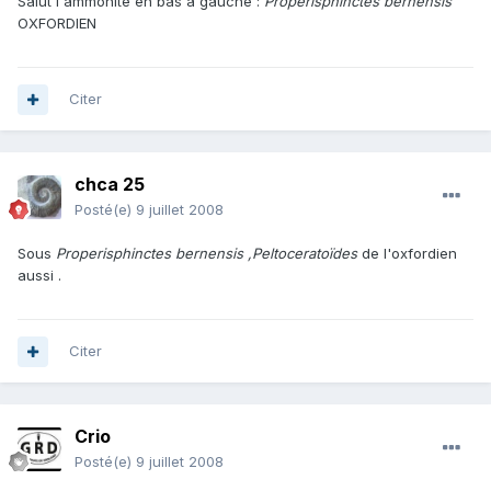
Salut l'ammonite en bas à gauche :
Properisphinctes bernensis
OXFORDIEN
Citer
chca 25
Posté(e)
9 juillet 2008
Sous
Properisphinctes bernensis ,Peltoceratoïdes
de l'oxfordien
aussi .
Citer
Crio
Posté(e)
9 juillet 2008