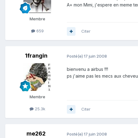
A+ mon Mimi, j'espere en meme te
Membre
659
Citer
1frangin
Posté(e)
17 juin 2008
bienvenu a airbus !!!!
ps j'aime pas les mecs aux cheveux longs ..........
Membre
25.3k
Citer
me262
Posté(e)
17 juin 2008