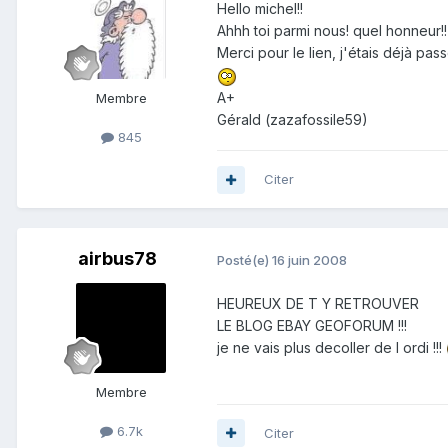
Hello michel!!
Ahhh toi parmi nous! quel honneur!!
Merci pour le lien, j'étais déjà pa
A+
Membre
Gérald (zazafossile59)
845
Citer
airbus78
Posté(e)
16 juin 2008
HEUREUX DE T Y RETROUVER
LE BLOG EBAY GEOFORUM !!!
je ne vais plus decoller de l ordi !!!
Membre
6.7k
Citer