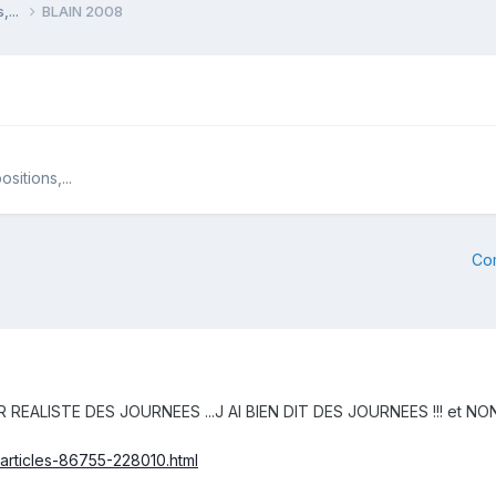
,...
BLAIN 2008
itions,...
Co
EALISTE DES JOURNEES ...J AI BIEN DIT DES JOURNEES !!! et NO
/articles-86755-228010.html