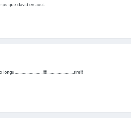
mps que david en aout.
......................!!!!...............................rire!!!