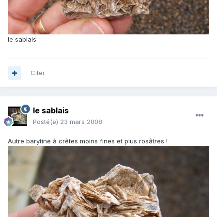
le sablais
Citer
le sablais
Posté(e)
23 mars 2008
Autre barytine à crêtes moins fines et plus rosâtres !