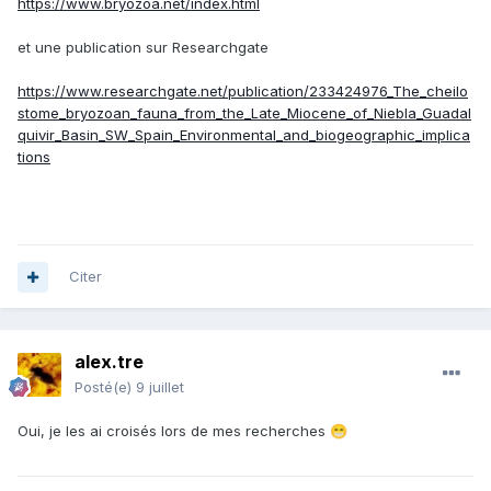
https://www.bryozoa.net/index.html
et une publication sur Researchgate
https://www.researchgate.net/publication/233424976_The_cheilo
stome_bryozoan_fauna_from_the_Late_Miocene_of_Niebla_Guadal
quivir_Basin_SW_Spain_Environmental_and_biogeographic_implica
tions
Citer
alex.tre
Posté(e)
9 juillet
Oui, je les ai croisés lors de mes recherches
😁