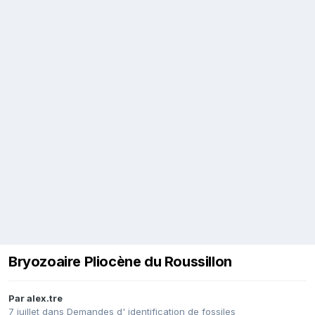
Bryozoaire Pliocène du Roussillon
Par
alex.tre
7 juillet
dans
Demandes d' identification de fossiles