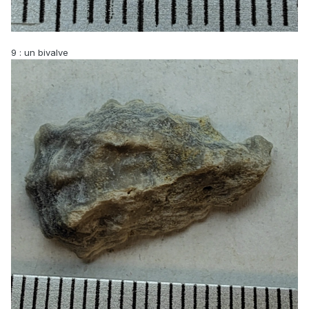
9
: un bivalve