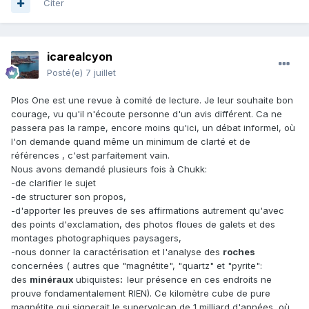
Citer
icarealcyon
Posté(e)
7 juillet
Plos One est une revue à comité de lecture. Je leur souhaite bon
courage, vu qu'il n'écoute personne d'un avis différent. Ca ne
passera pas la rampe, encore moins qu'ici, un débat informel, où
l'on demande quand même un minimum de clarté et de
références , c'est parfaitement vain.
Nous avons demandé plusieurs fois à Chukk:
-de clarifier le sujet
-de structurer son propos,
-d'apporter les preuves de ses affirmations autrement qu'avec
des points d'exclamation, des photos floues de galets et des
montages photographiques paysagers,
-nous donner la caractérisation et l'analyse des
roches
concernées ( autres que "magnétite", "quartz" et "pyrite":
des
minéraux
ubiquistes
:
leur présence en ces endroits ne
prouve fondamentalement RIEN). Ce kilomètre cube de pure
magnétite qui signerait le supervolcan de 1 milliard d'années, où