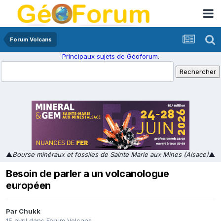
Forum Volcans
Principaux sujets de Géoforum.
▲
Bourse minéraux et fossiles de Sainte Marie aux Mines (Alsace)
▲
Besoin de parler a un volcanologue
européen
Par
Chukk
15 avril
dans
Forum Volcans