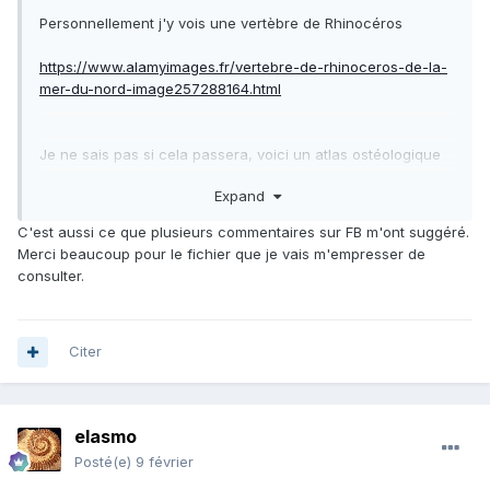
Personnellement j'y vois une vertèbre de Rhinocéros
https://www.alamyimages.fr/vertebre-de-rhinoceros-de-la-
mer-du-nord-image257288164.html
Je ne sais pas si cela passera, voici un atlas ostéologique
des mammifères du Quaternaire, figurant entre autres des
Expand
vertèbres de
Rhinocéros
C'est aussi ce que plusieurs commentaires sur FB m'ont suggéré.
Taille du fichier 410 Méga-octets
Merci beaucoup pour le fichier que je vais m'empresser de
consulter.
II - Atlas Ostéologique Des Mammifères - Tete,Rachis,Ceintures scapulaire et pelvienne - Herbivores.pdf
Citer
elasmo
Posté(e)
9 février