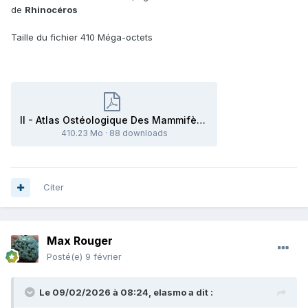
de
Rhinocéros
Taille du fichier 410 Méga-octets
II - Atlas Ostéologique Des Mammifères - Tete,Rachis,Ceintures scapulaire et pelvienne - Herbivores.pdf
410.23 Mo
·
88 downloads
Citer
Max Rouger
Posté(e)
9 février
Le 09/02/2026 à 08:24,
elasmo
a dit :