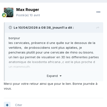
Max Rouger
Posté(e)
10 avril
Le 10/04/2026 à 08:38,
jnoun11
a dit :
bonjour
les cervicales, présence d une quille sur le dessous de la
vertèbre, de proboscidiens sont plus aplaties, je
pencherais plutôt pour une cervicale de rhino ou bisons.
un lien qui permet de visualiser en 3D les differentes parties
anatomique de loxodonta africana ,c est le plus proche d
un mammouth.
en cherchant un peu il doit y avoir aussi du rhinoceros et
Expand
du bisons actuel.
https://sketchfab.com/search?q=loxodonta+&type=models
Merci pour votre retour ainsi que pour le lien. Bonne journée à
vous.
Citer