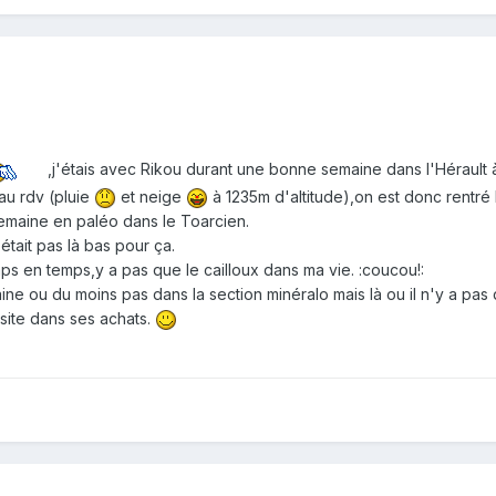
,j'étais avec Rikou durant une bonne semaine dans l'Hérault
au rdv (pluie
et neige
à 1235m d'altitude),on est donc rentré 
semaine en paléo dans le Toarcien.
était pas là bas pour ça.
mps en temps,y a pas que le cailloux dans ma vie. :coucou!:
e ou du moins pas dans la section minéralo mais là ou il n'y a pas q
ésite dans ses achats.