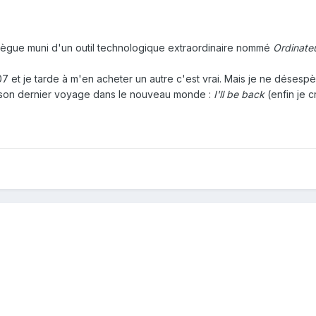
lègue muni d'un outil technologique extraordinaire nommé
Ordinate
7 et je tarde à m'en acheter un autre c'est vrai. Mais je ne déses
e son dernier voyage dans le nouveau monde :
I'll be back
(enfin je c