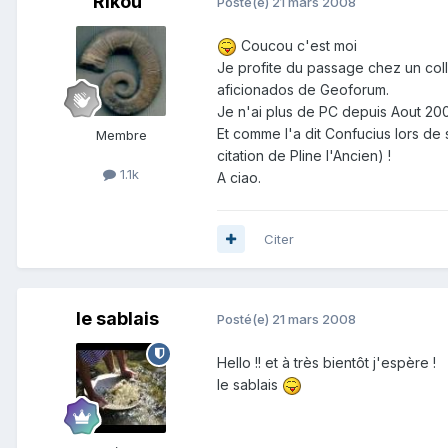
Rikou
Posté(e)
21 mars 2008
Coucou c'est moi
Je profite du passage chez un col
aficionados de Geoforum.
Je n'ai plus de PC depuis Aout 200
Et comme l'a dit Confucius lors d
Membre
citation de Pline l'Ancien) !
1.1k
A ciao.
Citer
le sablais
Posté(e)
21 mars 2008
Hello !! et à très bientôt j'espère !
le sablais