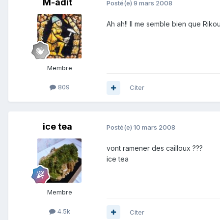
M-adit
Posté(e)
9 mars 2008
Ah ah!! Il me semble bien que Rikou 
Membre
809
Citer
ice tea
Posté(e)
10 mars 2008
vont ramener des cailloux ???
ice tea
Membre
4.5k
Citer