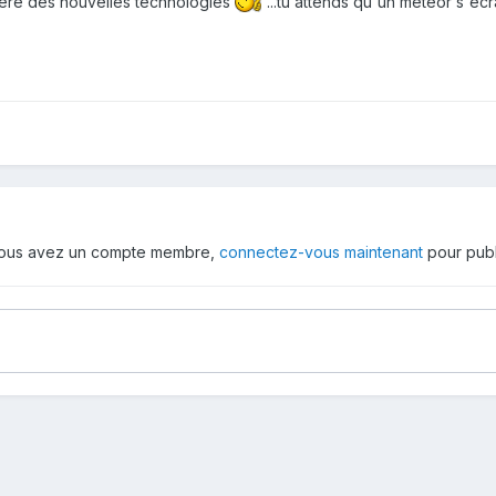
 l'ère des nouvelles technologies
...tu attends qu'un meteor s'éc
 vous avez un compte membre,
connectez-vous maintenant
pour publ