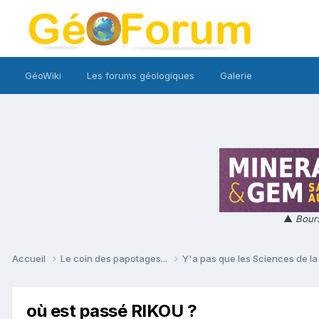
GéoWiki
Les forums géologiques
Galerie
▲
Bours
Accueil
Le coin des papotages...
Y'a pas que les Sciences de la 
où est passé RIKOU ?