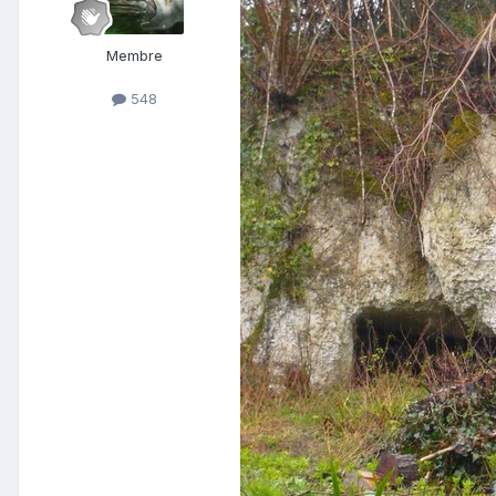
Membre
548