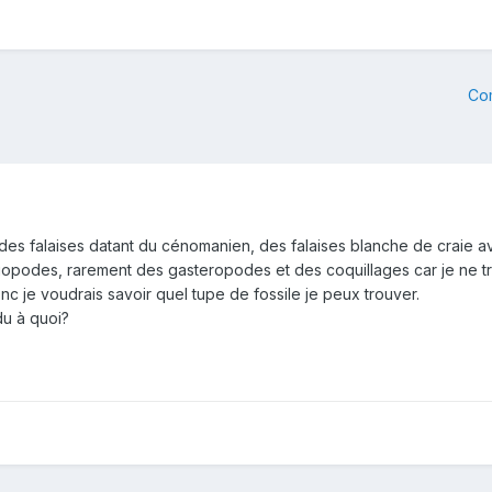
Co
s des falaises datant du cénomanien, des falaises blanche de craie a
hiopodes, rarement des gasteropodes et des coquillages car je ne t
onc je voudrais savoir quel tupe de fossile je peux trouver.
 du à quoi?