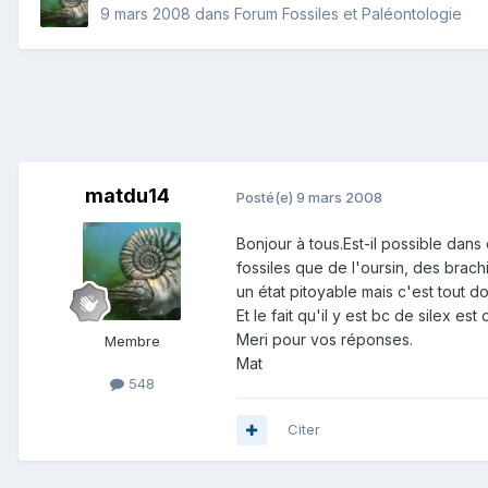
9 mars 2008
dans
Forum Fossiles et Paléontologie
matdu14
Posté(e)
9 mars 2008
Bonjour à tous.Est-il possible dan
fossiles que de l'oursin, des brac
un état pitoyable mais c'est tout d
Et le fait qu'il y est bc de silex est
Meri pour vos réponses.
Membre
Mat
548
Citer