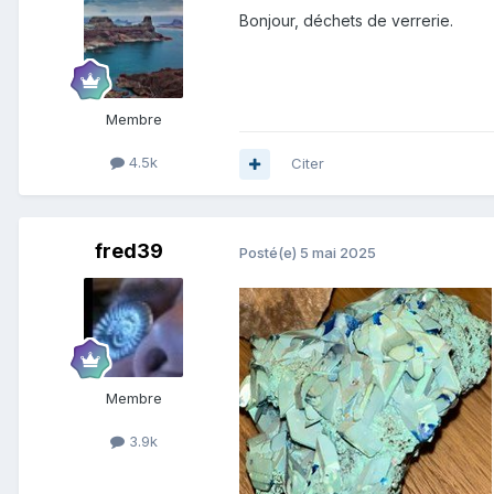
Bonjour, déchets de verrerie.
Membre
4.5k
Citer
fred39
Posté(e)
5 mai 2025
Membre
3.9k