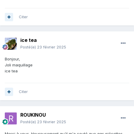
Citer
ice tea
Posté(e)
23 février 2025
Bonjour,
Joli maquillage
ice tea
Citer
ROUKINOU
Posté(e)
23 février 2025
Merci à vous. Heureusement qu'il m'a couté que qqs piécettes ...