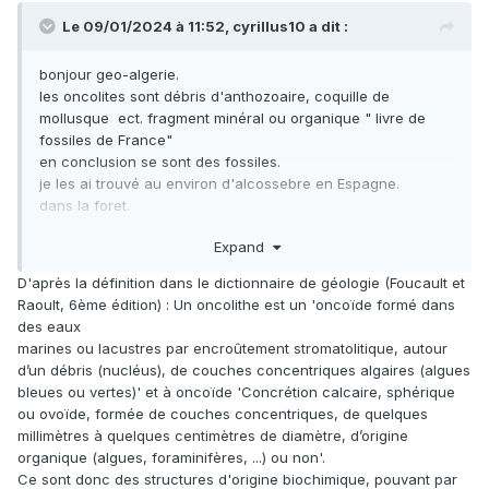
Le 09/01/2024 à 11:52,
cyrillus10
a dit :
bonjour geo-algerie.
les oncolites sont débris d'anthozoaire, coquille de
mollusque ect. fragment minéral ou organique " livre de
fossiles de France"
en conclusion se sont des fossiles.
je les ai trouvé au environ d'alcossebre en Espagne.
dans la foret.
Merci pour tous.
Expand
D'après la définition dans le dictionnaire de géologie (Foucault et
Raoult, 6ème édition) : Un oncolithe est un 'oncoïde formé dans
des eaux
marines ou lacustres par encroûtement stromatolitique, autour
d’un débris (nucléus), de couches concentriques algaires (algues
bleues ou vertes)' et à oncoïde 'Concrétion calcaire, sphérique
ou ovoïde, formée de couches concentriques, de quelques
millimètres à quelques centimètres de diamètre, d’origine
organique (algues, foraminifères, ...) ou non'.
Ce sont donc des structures d'origine biochimique, pouvant par