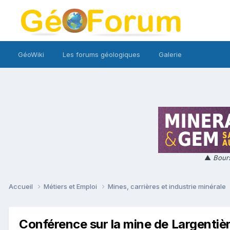
GéoWiki
Les forums géologiques
Galerie
▲
Bours
Accueil
Métiers et Emploi
Mines, carrières et industrie minérale
Conférence sur la mine de Largentiè