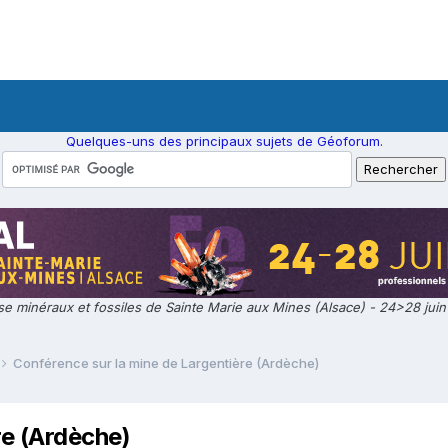
Quelques-uns des principaux sujets de Géoforum.
e minéraux et fossiles de Sainte Marie aux Mines (Alsace) - 24>28 jui
Conférence sur la mine de Largentière (Ardèche)
re (Ardèche)