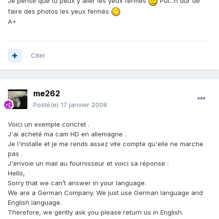
Je pense que tu peux y aller les yeux fermés
Put...n dur de
faire des photos les yeux fermés
A+
Citer
me262
Posté(e)
17 janvier 2008
Voici un exemple concret .
J'ai acheté ma cam HD en allemagne .
Je l'installe et je me rends assez vite compte qu'elle ne marche
pas .
J'envoie un mail au fournisseur et voici sa réponse :
Hello,
Sorry that we can’t answer in your language.
We are a German Company. We just use German language and
English language.
Therefore, we gently ask you please return us in English.