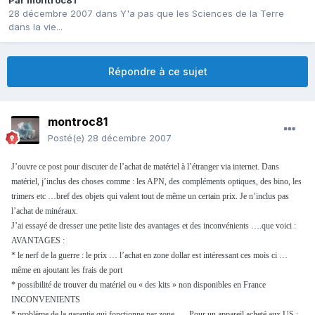
Par
montroc81
28 décembre 2007
dans
Y'a pas que les Sciences de la Terre
dans la vie...
Répondre à ce sujet
montroc81
Posté(e)
28 décembre 2007
J’ouvre ce post pour discuter de l’achat de matériel à l’étranger via internet. Dans
matériel, j’inclus des choses comme : les APN, des compléments optiques, des bino, les
trimers etc …bref des objets qui valent tout de même un certain prix. Je n’inclus pas
l’achat de minéraux.
J’ai essayé de dresser une petite liste des avantages et des inconvénients ….que voici :
AVANTAGES :
* le nerf de la guerre : le prix … l’achat en zone dollar est intéressant ces mois ci …
même en ajoutant les frais de port
* possibilité de trouver du matériel ou « des kits » non disponibles en France
INCONVENIENTS
* problème de la garantie qui fonctionne par zone …. Pour un appareil acheté aux US :