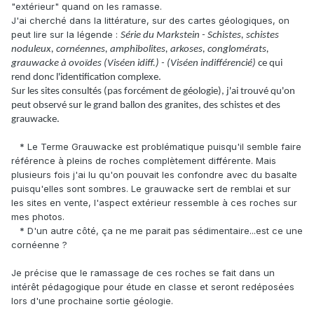
"extérieur" quand on les ramasse.
J'ai cherché dans la littérature, sur des cartes géologiques, on
peut lire sur la légende :
Série du Markstein - Schistes, schistes
noduleux, cornéennes, amphibolites, arkoses, conglomérats,
grauwacke à ovoïdes (Viséen idiff.) - (Viséen indifférencié)
ce qui
rend donc l'identification complexe.
Sur les sites consultés (pas forcément de géologie), j'ai trouvé qu'on
peut observé sur le grand ballon des granites, des schistes et des
grauwacke.
* Le Terme Grauwacke est problématique puisqu'il semble faire
référence à pleins de roches complètement différente. Mais
plusieurs fois j'ai lu qu'on pouvait les confondre avec du basalte
puisqu'elles sont sombres. Le grauwacke sert de remblai et sur
les sites en vente, l'aspect extérieur ressemble à ces roches sur
mes photos.
* D'un autre côté, ça ne me parait pas sédimentaire...est ce une
cornéenne ?
Je précise que le ramassage de ces roches se fait dans un
intérêt pédagogique pour étude en classe et seront redéposées
lors d'une prochaine sortie géologie.