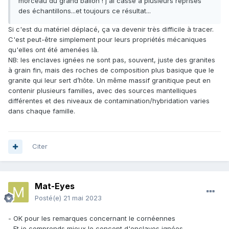
morceau du grand ballon ! j'ai cassé à plusieurs reprises
des échantillons...et toujours ce résultat...
Si c'est du matériel déplacé, ça va devenir très difficile à tracer.
C'est peut-être simplement pour leurs propriétés mécaniques
qu'elles ont été amenées là.
NB: les enclaves ignées ne sont pas, souvent, juste des granites
à grain fin, mais des roches de composition plus basique que le
granite qui leur sert d’hôte. Un même massif granitique peut en
contenir plusieurs familles, avec des sources mantelliques
différentes et des niveaux de contamination/hybridation varies
dans chaque famille.
Citer
Mat-Eyes
Posté(e)
21 mai 2023
- OK pour les remarques concernant le cornéennes
- Et je comprends mieux le concept d'enclaves ignées.