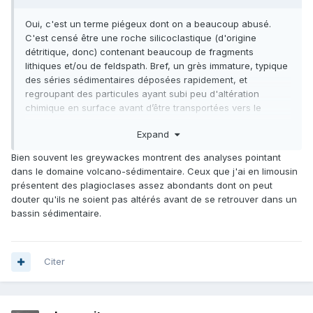
Oui, c'est un terme piégeux dont on a beaucoup abusé.
C'est censé être une roche silicoclastique (d'origine
détritique, donc) contenant beaucoup de fragments
lithiques et/ou de feldspath. Bref, un grès immature, typique
des séries sédimentaires déposées rapidement, et
regroupant des particules ayant subi peu d'altération
chimique en surface avant d’être transportées vers le
bassin. A l'affleurement, les bancs alternent avec des
Expand
argilites (ou des schistes quand c'est un peu
métamorphique).
Bien souvent les greywackes montrent des analyses pointant
Beaucoup de formations dénommées "schistes et
dans le domaine volcano-sédimentaire. Ceux que j'ai en limousin
grauwackes" sont plus ou moins implicitement considérées
présentent des plagioclases assez abondants dont on peut
comme d'anciens dépôts gravitaires (turbidites).
douter qu'ils ne soient pas altérés avant de se retrouver dans un
bassin sédimentaire.
Mais vos échantillons 2 3 pourraient aussi bien être des
fragments de roches plutoniques à grain fin (solidifiées plus
rapidement) que l'on trouve en enclaves (ignées) dans les
granites comme celui des Ballons. Si vous y voyez une
Citer
stratification, ou un granoclassement, c'est probablement
un grès, mais j'en doute car les cassures de vos blocs ne
suggèrent pas que la roche a une orientation préférentielle.