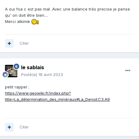
A oui !!sa c est pas mal .Avec une balance très precise je pense
qu' on doit être bien....
Merci alkimik
Citer
le sablais
Posté(e)
18 avril 2023
petit rappel
:
https://www.geowiki.fr/index.php?
title=La_détermination_des_minéraux#La_Densit.C3.A9
Citer