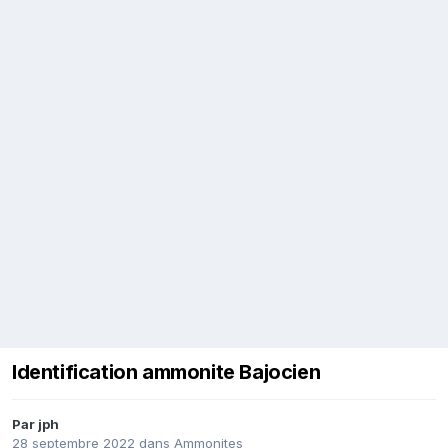
Identification ammonite Bajocien
Par
jph
28 septembre 2022
dans
Ammonites