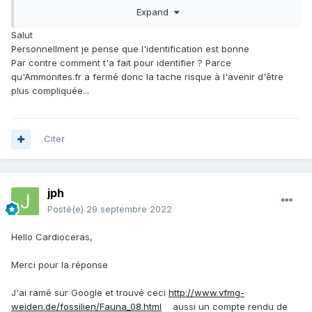
Expand
Perso j'arrive à Spiroceras sauzeanum.
Salut
Qu'en pense le Forum?
Personnellment je pense que l'identification est bonne
Par contre comment t'a fait pour identifier ? Parce
Déjà un tout grand merci pour vos avis.
qu'Ammonites.fr a fermé donc la tache risque à l'avenir d'être
plus compliquée...
Belle soirée au Forum,
jph
Citer
jph
Posté(e)
29 septembre 2022
Hello Cardioceras,
Merci pour la réponse
J'ai ramé sur Google et trouvé ceci
http://www.vfmg-
weiden.de/fossilien/Fauna_08.html
aussi un compte rendu de