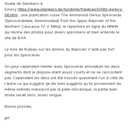
fouille de Steinkern à
Evrecy
https://www.steinkern.de/fundorte/frankreich/582-evrecy-
08.html
, une publication russe The Ammonoid Genus Spiroceras
(Spiroceratidae, Ammonoidea) from the Upper Bajocian of the
Northern Caucasus (V. V. Mitta), le répertoire en ligne du MNHN
qui donne des photos pour divers spécimens et bien entendu le
site de BJ14.
Le livre de Rulleau sur les ammos du Bajocien n'aide pas fort
pour les Spiroceras.
On peut cependant hésiter avec Spiroceras annulatum les deux
segments dont je dispose étant assez courts et ne se raccordant
pas. Cependant les deux ont été trouvés quasiment l'un à côté de
l'autre ce qui suggère (je dis bien suggère) qu'ils proviennent du
même individu massacré par la pelle mécanique, la partie bien
droite serait donc assez longue.
Bonne journée,
jph