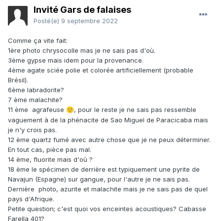
Invité Gars de falaises
Posté(e)
9 septembre 2022
Comme ça vite fait:
1ère photo chrysocolle mas je ne sais pas d'où.
3ème gypse mais idem pour la provenance.
4ème agate sciée polie et colorée artificiellement (probable
Brésil).
6ème labradorite?
7 ème malachite?
11 ème agrafeuse
, pour le reste je ne sais pas ressemble
🙂
vaguement à de la phénacite de Sao Miguel de Paracicaba mais
je n'y crois pas.
12 ème quartz fumé avec autre chose que je ne peux déterminer.
En tout cas, pièce pas mal.
14 ème, fluorite mais d'où ?
18 ème
le spécimen de derrière est typiquement une pyrite de
Navajun (Espagne) sur gangue, pour l'autre je ne sais pas.
Dernière photo, azurite et malachite mais je ne sais pas de quel
pays d'Afrique.
Petite question; c'est quoi vos enceintes acoustiques? Cabasse
Farella 401?