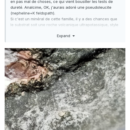
en pas mal de choses, ce qui vient bousiller les tests de
dureté. Analcime, OK, j'aurais adoré une pseudoleucite
(nepheline+K feldspath).
Si c'est un minéral de cette famille, il y a des chances que
le substrat soit une roche volcanique ultrapotassique, style
lamproite ou minette du Colorado (leucite Hills).
Expand
Il faut peut-etre chercher la phlogopite ou une amphibole
peralkaline dans la matrice noire.