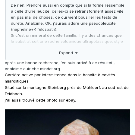
De rien. Prendre aussi en compte que si la forme ressemble
a celle d'une leucite, celles-ci se retransforment assez vite
en pas mal de choses, ce qui vient bousiller les tests de
dureté. Analcime, OK, j'aurais adoré une pseudoleucite
(nepheline+K feldspath).
Si c'est un minéral de cette famille, il y a des chances que
le substrat soit une roche volcanique ultrapotassique, style
lamproite ou minette du Colorado (leucite Hills).
Expand
Il faut peut-etre chercher la phlogopite ou une amphibole
peralkaline dans la matrice noire.
après une bonne recherche,j'en suis arrivé à ce résultat ,
analcime autriche mindat.org
Carrière active par intermittence dans le basalte à cavités
miarolitiques.
Situé sur la montagne Steinberg près de Mühldorf, au sud-est de
Feldbach.
j'ai aussi trouvé cette photo sur ebay.