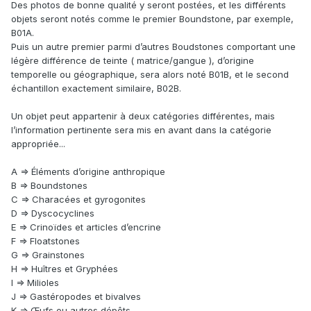
Des photos de bonne qualité y seront postées, et les différents
objets seront notés comme le premier Boundstone, par exemple,
B01A.
Puis un autre premier parmi d’autres Boudstones comportant une
légère différence de teinte ( matrice/gangue ), d’origine
temporelle ou géographique, sera alors noté B01B, et le second
échantillon exactement similaire, B02B.
Un objet peut appartenir à deux catégories différentes, mais
l’information pertinente sera mis en avant dans la catégorie
appropriée...
A => Éléments d’origine anthropique
B => Boundstones
C => Characées et gyrogonites
D => Dyscocyclines
E => Crinoïdes et articles d’encrine
F => Floatstones
G => Grainstones
H => Huîtres et Gryphées
I => Milioles
J => Gastéropodes et bivalves
K => Œufs ou autres dépôts