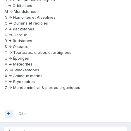
L => Orbitolines
M => Mundstones
N => Numulites et Alvéolines
O => Oursins et radioles
P => Packstones
Q => Coraux
R => Rudstones
S => Oiseaux
T => Tourteaux, crabes et araignées
U => Éponges
V => Météorites
W => Wackestones
X => Animaux marins
Y => Bryozoaires
Z => Monde minéral & pierres organiques
Citer