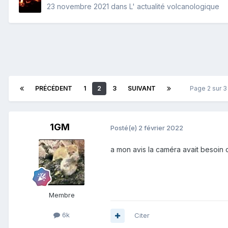
23 novembre 2021
dans
L' actualité volcanologique
PRÉCÉDENT
1
2
3
SUIVANT
Page 2 sur 
1GM
Posté(e)
2 février 2022
a mon avis la caméra avait besoin de
Membre
6k
Citer