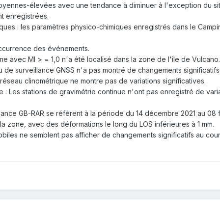
moyennes-élevées avec une tendance à diminuer à l'exception du si
t enregistrées.
ues : les paramètres physico-chimiques enregistrés dans le Camping
d'occurrence des événements.
me avec Ml > = 1,0 n'a été localisé dans la zone de l'île de Vulcano.
u de surveillance GNSS n'a pas montré de changements significatifs
 réseau clinométrique ne montre pas de variations significatives.
ie : Les stations de gravimétrie continue n'ont pas enregistré de vari
illance GB-RAR se réfèrent à la période du 14 décembre 2021 au 08 
 la zone, avec des déformations le long du LOS inférieures à 1 mm.
biles ne semblent pas afficher de changements significatifs au cou