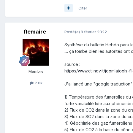
Citer
flemaire
Posté(e)
9 février 2022
Synthèse du bulletin Hebdo paru le
.... ça tombe bien les autorités ont
source
:
https://www.ct.ingv.it/joomlatools-
Membre
2.8k
J
'ai lancé une "google traduction"
1) Température des fumerolles du c
forte variabilité liée aux phénomèn
2) Flux de CO2 dans la zone du cra
3) Flux de SO2 dans la zone du cra
4) Géochimie des gaz fumeroliens :
5) Flux de CO2 à la base du cône d