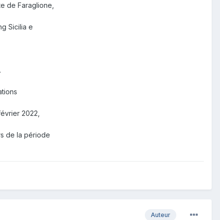
te de Faraglione,
 Sicilia e
.
ations
février 2022,
rs de la période
Auteur