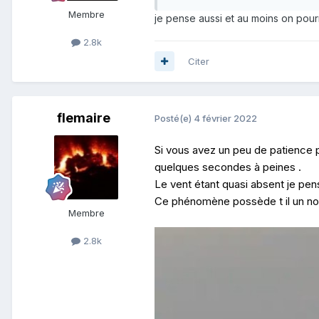
Membre
je pense aussi et au moins on pou
2.8k
Citer
flemaire
Posté(e)
4 février 2022
Si vous avez un peu de patience p
quelques secondes à peines .
Le vent étant quasi absent je pen
Ce phénomène possède t il un nom
Membre
2.8k