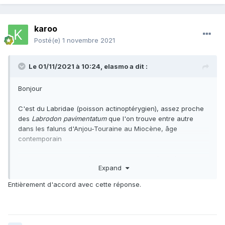
karoo
Posté(e)
1 novembre 2021
Le 01/11/2021 à 10:24,
elasmo
a dit :
Bonjour
C'est du Labridae (poisson actinoptérygien), assez proche
des
Labrodon pavimentatum
que l'on trouve entre autre
dans les faluns d'Anjou-Touraine au Miocène, âge
contemporain
Ceux de Nouvelle-Calédonie, sont mieux préservés, il y a
Expand
aussi du Diodon, et bien sur les grosses
Otodus megalodon
,
mais pas que !!
Entièrement d'accord avec cette réponse.