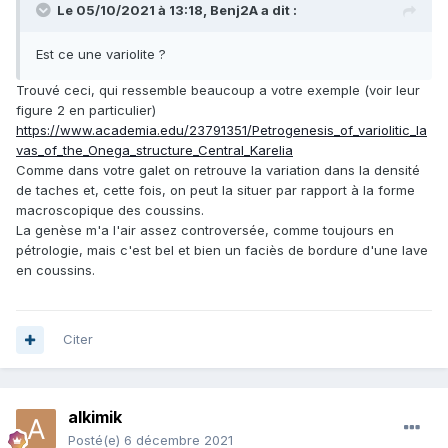
Le 05/10/2021 à 13:18,
Benj2A
a dit :
Est ce une variolite ?
Trouvé ceci, qui ressemble beaucoup a votre exemple (voir leur
figure 2 en particulier)
https://www.academia.edu/23791351/Petrogenesis_of_variolitic_la
vas_of_the_Onega_structure_Central_Karelia
Comme dans votre galet on retrouve la variation dans la densité
de taches et, cette fois, on peut la situer par rapport à la forme
macroscopique des coussins.
La genèse m'a l'air assez controversée, comme toujours en
pétrologie, mais c'est bel et bien un faciès de bordure d'une lave
en coussins.
Citer
alkimik
Posté(e)
6 décembre 2021