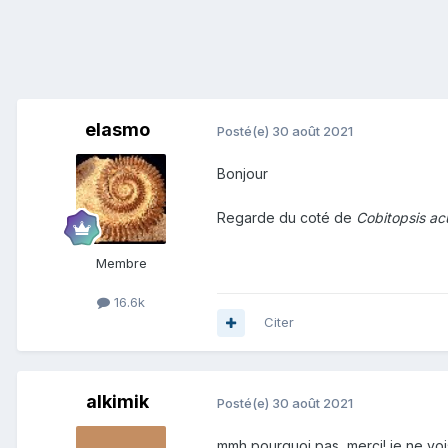
elasmo
Posté(e)
30 août 2021
Bonjour
Regarde du coté de
Cobitopsis ac
Membre
16.6k
Citer
alkimik
Posté(e)
30 août 2021
mmh pourquoi pas, merci! je ne vo