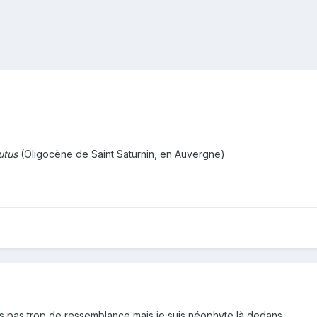
utus
(Oligocène de Saint Saturnin, en Auvergne)
is pas trop de ressemblance mais je suis néophyte là dedans