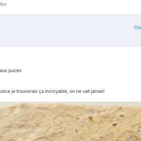
iles
Co
é aux puces
espèce je trouverais ça incroyable, on ne sait jamais!