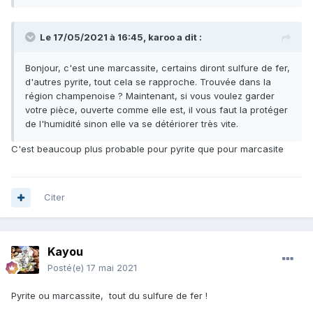
de la sphere vers la périphérie. L'intérieur est pailleté
comme du quartz. Il y a des couleurs jaunes orangées.
A l'extérieur : elle est plutôt lisse et ressemble à un métal
Le 17/05/2021 à 16:45,
karoo
a dit :
fondu.
Bonjour, c'est une marcassite, certains diront sulfure de fer,
Avez-vous une idée ?
d'autres pyrite, tout cela se rapproche. Trouvée dans la
région champenoise ? Maintenant, si vous voulez garder
Photos en suivant ce lien
votre pièce, ouverte comme elle est, il vous faut la protéger
:
https://photos.app.goo.gl/qZfLp386nv4bjdit6
de l'humidité sinon elle va se détériorer très vite.
Bonne journée et merci
😀
C'est beaucoup plus probable pour pyrite que pour marcasite
Renaud
Citer
Kayou
Posté(e)
17 mai 2021
Pyrite ou marcassite, tout du sulfure de fer !