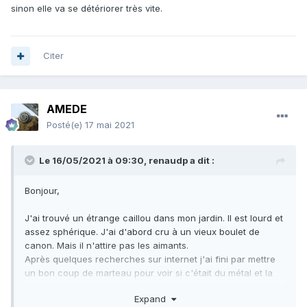
sinon elle va se détériorer très vite.
Citer
AMEDE
Posté(e)
17 mai 2021
Le 16/05/2021 à 09:30,
renaudp
a dit :
Bonjour,
J'ai trouvé un étrange caillou dans mon jardin. Il est lourd et
assez sphérique. J'ai d'abord cru à un vieux boulet de
canon. Mais il n'attire pas les aimants.
Après quelques recherches sur internet j'ai fini par mettre
un bon coup de marteau pour voir si c'était du métal et la
pierre s'est ouverte.
Expand
A l'intérieur
: e
lle présente des rainures qui vont du centre