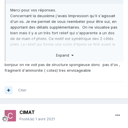
Merci pour vos réponses.
Concernant la deuxième j'avais limpression qu'il s'agissait
d'un os. Je me permet de vous reembeter pour être sur, en
apportant des détails supplémentaires. On ne visualise pas
bien mais il y a un très fort relief qui s'apparente a un dos
de de main cf photo. Ce motif est symétrique des 2 côtés
plats. Le relief qui forme une sorte d'épine se finit avant la
cassure du fossile et me semblait convenir à une insertion
Expand
de muscles ou de tendons.
De plus en coupe transversale, il me semble pouvoir
bonjour on ne voit pas de structure spongieuse donc pas d'os ,
délimiter des logettes qui font penser à une structure de
fragment d'ammonite ( cotes) tres envisageable
vertèbre soudées. Qu'en pensez vous ?
Pouvez vous m'expliquer comment en arrivez vous à votre
conclusions.
Merci d'avance pour vos réponses
Citer
🙂
CIMAT
Posté(e)
1 avril 2021