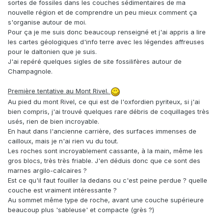
sortes de fossiles dans les couches sédimentaires de ma
nouvelle région et de comprendre un peu mieux comment ça
s'organise autour de moi.
Pour ça je me suis donc beaucoup renseigné et j'ai appris a lire
les cartes géologiques d'info terre avec les légendes affreuses
pour le daltonien que je suis.
J'ai repéré quelques sigles de site fossilifères autour de
Champagnole.
Première tentative au Mont Rivel.
Au pied du mont Rivel, ce qui est de l'oxfordien pyriteux, si j'ai
bien compris, j'ai trouvé quelques rare débris de coquillages très
usés, rien de bien incroyable.
En haut dans l'ancienne carrière, des surfaces immenses de
cailloux, mais je n'ai rien vu du tout.
Les roches sont incroyablement cassante, à la main, même les
gros blocs, très très friable. J'en déduis donc que ce sont des
marnes argilo-calcaires ?
Est ce qu'il faut fouiller la dedans ou c'est peine perdue ? quelle
couche est vraiment intéressante ?
Au sommet même type de roche, avant une couche supérieure
beaucoup plus 'sableuse' et compacte (grès ?)