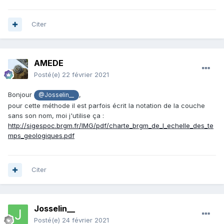
Citer
AMEDE
Posté(e)
22 février 2021
Bonjour
,
@Josselin__
pour cette méthode il est parfois écrit la notation de la couche
sans son nom, moi j'utilise ça
:
http://sigespoc.brgm.fr/IMG/pdf/charte_brgm_de_l_echelle_des_te
mps_geologiques.pdf
Citer
Josselin__
Posté(e)
24 février 2021