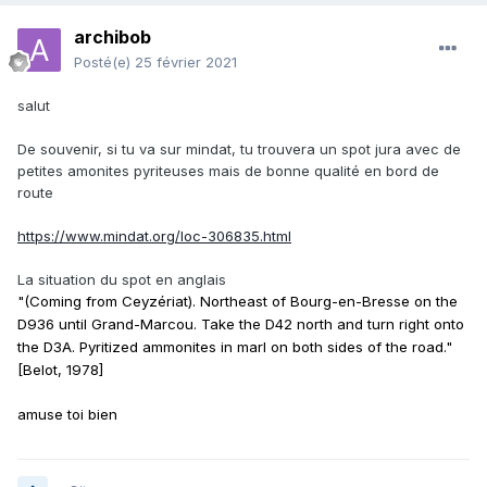
archibob
Posté(e)
25 février 2021
salut
De souvenir, si tu va sur mindat, tu trouvera un spot jura avec de
petites amonites pyriteuses mais de bonne qualité en bord de
route
https://www.mindat.org/loc-306835.html
La situation du spot en anglais
"(Coming from Ceyzériat). Northeast of Bourg-en-Bresse on the
D936 until Grand-Marcou. Take the D42 north and turn right onto
the D3A. Pyritized ammonites in marl on both sides of the road."
[Belot, 1978]
amuse toi bien