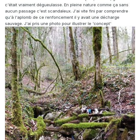
c'était vraiment dégueulasse. En pleine nature comme ça sans
aucun passage c'est scandaleux. J'ai vite fini par comprendre
qu'à l'aplomb de ce renfoncement il y avait une décharge
sauvage. J'ai pris une photo pour illustrer le 'concept'