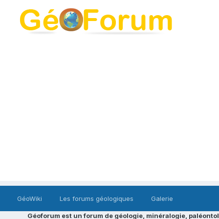
GéoWiki
Les forums géologiques
Galerie
Géoforum est un forum de géologie, minéralogie, paléontol