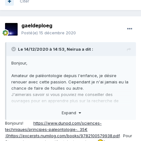
Citer
gaeldeploeg
Posté(e)
15 décembre 2020
Le 14/12/2020 à 14:53,
Neirua
a dit :
Bonjour,
Amateur de paléontologie depuis l'enfance, je désire
renouer avec cette passion. Cependant je n'ai jamais eu la
chance de faire de fouilles ou autre.
J'aimerais savoir si vous pouviez me conseiller des
ouvrages pour en apprendre plus sur la recherche de
fossiles mais aussi sur comment repérer un fossile,
Expand
l'identifier et tout autre ouvrages intéressants relatifs à
cette activité ou même plus théorique.
Bonjours!
https://www.dunod.com/sciences-
techniques/principes-paleontologie-. 35€
Merci beaucoup,
:
0
https://excerpts.numilog.com/books/9782100579938.pdf
. Pour
Très belle journée.