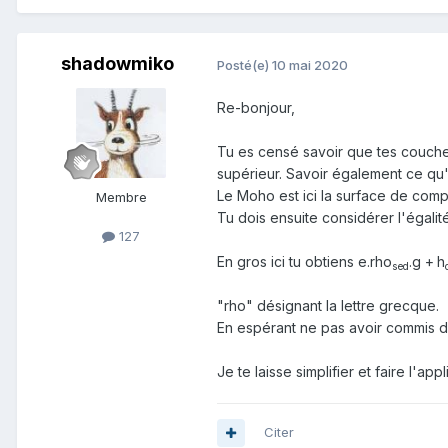
shadowmiko
Posté(e)
10 mai 2020
Re-bonjour,
Tu es censé savoir que tes couches
supérieur. Savoir également ce qu
Le Moho est ici la surface de comp
Membre
Tu dois ensuite considérer l'égali
127
En gros ici tu obtiens e.rho
.g +
h
sed
"rho" désignant la lettre grecque.
En espérant ne pas avoir commis d
Je te laisse simplifier et faire l'ap
Citer