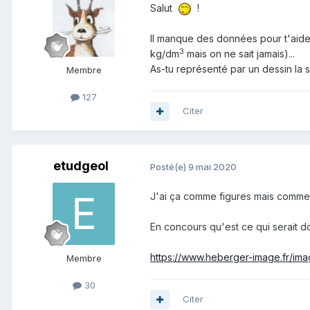
Salut
!
Il manque des données pour t'aide
3
kg/dm
mais on ne sait jamais)...
As-tu représenté par un dessin la s
Membre
127
Citer
etudgeol
Posté(e)
9 mai 2020
J'ai ça comme figures mais commen
En concours qu'est ce qui serait d
https://www.heberger-image.fr/im
Membre
30
Citer