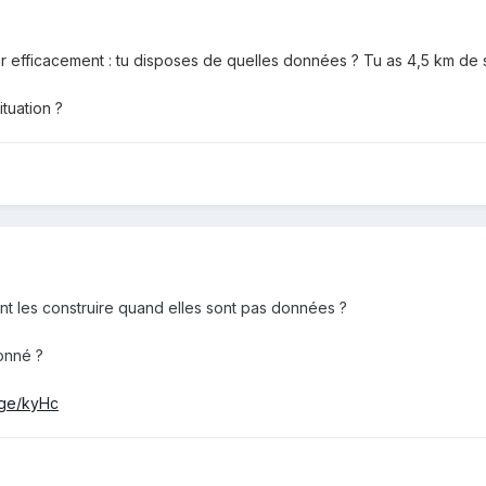
r efficacement : tu disposes de quelles données ? Tu as 4,5 km de
ituation ?
t les construire quand elles sont pas données ?
onné ?
age/kyHc