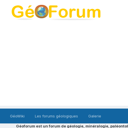
GéoWiki
Les forums géologiques
Galerie
Géoforum est un forum de géologie, minéralogie, paléontol