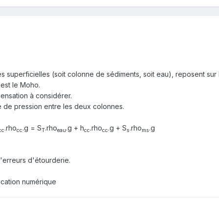
 superficielles (soit colonne de sédiments, soit eau), reposent sur
'est le Moho.
ensation à considérer.
té de pression entre les deux colonnes.
.rho
.g = S
.rho
.g + h
.rho
.g + S
.rho
.g
cc
cc
T
eau
cc
cc
s
ms
'erreurs d'étourderie.
plication numérique