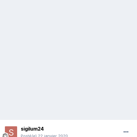
sigilum24
Posté(e)
22 janvier 2020