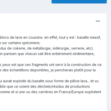
locs de lave en coussins. en effet, tout y est : basalte massif,
e sur certains spécimens.
idus de cokerie, de métallurgie, sidérurgie, verrerie, etc).
ssin parisien que chacun sait être entièrement sédimentaire,
s yeux est que ces fragments ont servi à la construction de ce
e des échantillons disponibles, je pencherais plutôt pour la
 aurait exploité du basalte sous forme de pillow lava... et vu
ssible que ce soient des déchets/résidus de productions
 l'Homme et si une ou des carrières en France/Europe exploitent