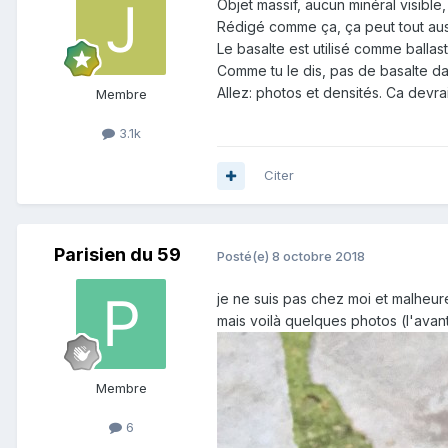
Objet massif, aucun minéral visible
Rédigé comme ça, ça peut tout aus
Le basalte est utilisé comme ballas
Comme tu le dis, pas de basalte dan
Allez: photos et densités. Ca devrai
Membre
3.1k
Citer
Parisien du 59
Posté(e)
8 octobre 2018
je ne suis pas chez moi et malheur
mais voilà quelques photos (l'avant
Membre
6