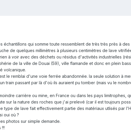
des échantillons qui somme toute ressemblent de très très près à des b
che de quelques millimètres à plusieurs centimètres de lave vitrifié
ien à voir avec des déchets ou résidus d'activités industrielles (rés
iphérie de la ville de Douai (59), ville flamande et donc en plein ba
té volcanique.
est le remblai d'une voie ferrée abandonnée. la seule solution à me
 un train passant par là d'où ils auraient pu tomber (mais vu le nombr
 moindre carrière ou mine, en France ou dans les pays limitrophes, qui
te sur la nature des roches que j'ai prelevé (car il est toujours po
i ce type de lave fait effectivement partie des matériaux utlisés par
si oui où ?
 des photos sur simple demande.
!!!