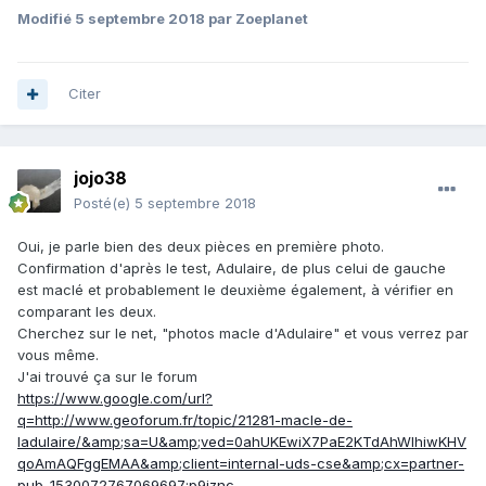
Modifié
5 septembre 2018
par Zoeplanet
Citer
jojo38
Posté(e)
5 septembre 2018
Oui, je parle bien des deux pièces en première photo.
Confirmation d'après le test, Adulaire, de plus celui de gauche
est maclé et probablement le deuxième également, à vérifier en
comparant les deux.
Cherchez sur le net, "photos macle d'Adulaire" et vous verrez par
vous même.
J'ai trouvé ça sur le forum
https://www.google.com/url?
q=http://www.geoforum.fr/topic/21281-macle-de-
ladulaire/&amp;sa=U&amp;ved=0ahUKEwiX7PaE2KTdAhWIhiwKHV
qoAmAQFggEMAA&amp;client=internal-uds-cse&amp;cx=partner-
pub-1530072767069697:p9jznc-