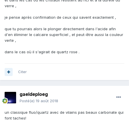
et dans les cas où les cristaux résistent au hcl et à la dureté du
verre ,
je pense après confirmation de ceux qui savent exactement ,
que tu pourrais alors le plonger directement dans l'acide afin
d'en éliminer le calcaire superficiel , et peut-être aussi la couleur
verte ,
dans le cas où il s'agirait de quartz rose .
Citer
gaeldeploeg
Posté(e)
19 août 2018
un classique fluo/quartz avec de vilains pas beaux carbonate qui
font taches!