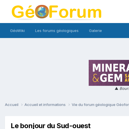
GéoWiki
Les forums géologiques
Galerie
▲
Bours
Accueil
Accueil et informations
Vie du forum géologique Géof
Le bonjour du Sud-ouest