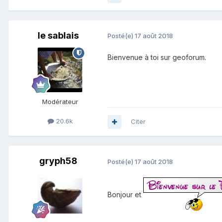
le sablais
Posté(e)
17 août 2018
Bienvenue à toi sur geoforum.
Modérateur
20.6k
Citer
gryph58
Posté(e)
17 août 2018
Bonjour et