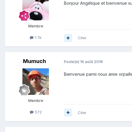
Bonjour Angélique et bienvenue s
Membre
1.7k
Citer
Mumuch
Posté(e)
16 août 2018
Bienvenue parmi nous amie orpaill
Membre
572
Citer