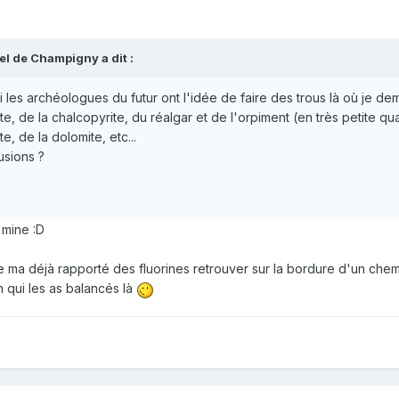
el de Champigny
a dit :
 les archéologues du futur ont l'idée de faire des trous là où je deme
ite, de la chalcopyrite, du réalgar et de l'orpiment (en très petite qu
e, de la dolomite, etc...
usions ?
e mine
:D
ma déjà rapporté des fluorines retrouver sur la bordure d'un chemi
n qui les as balancés là