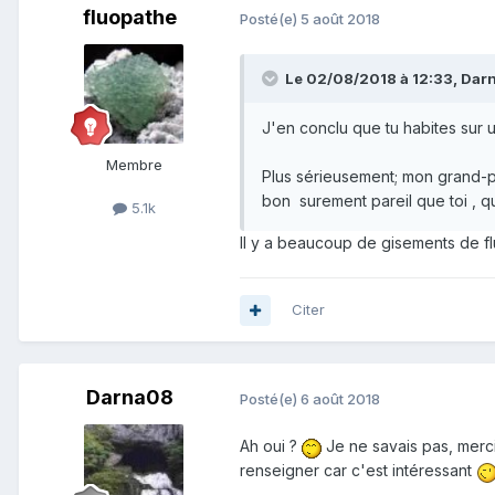
fluopathe
Posté(e)
5 août 2018
Le 02/08/2018 à 12:33,
Dar
J'en conclu que tu habites sur
Membre
Plus sérieusement; mon grand-pè
bon surement pareil que toi , q
5.1k
Il y a beaucoup de gisements de fl
Citer
Darna08
Posté(e)
6 août 2018
Ah oui ?
Je ne savais pas, merci
renseigner car c'est intéressant