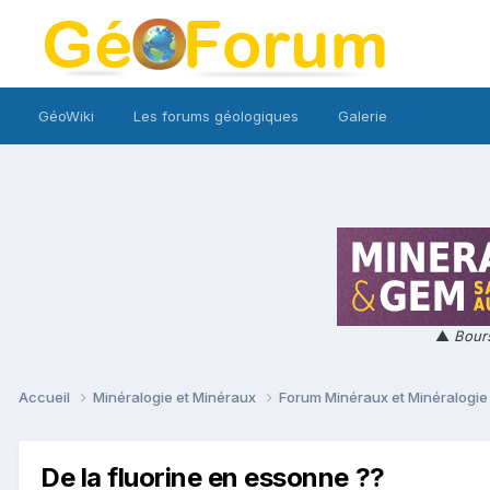
GéoWiki
Les forums géologiques
Galerie
▲
Bours
Accueil
Minéralogie et Minéraux
Forum Minéraux et Minéralogi
De la fluorine en essonne ??