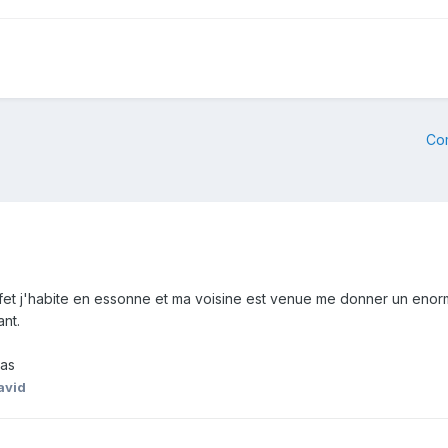
Co
n effet j'habite en essonne et ma voisine est venue me donner un enorm
ant.
mas
avid