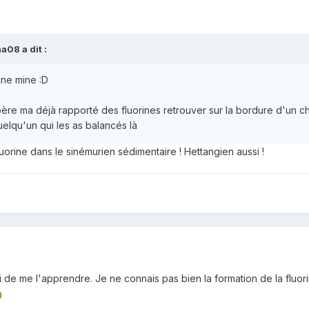
na08
a dit :
 une mine
:D
re ma déjà rapporté des fluorines retrouver sur la bordure d'un che
uelqu'un qui les as balancés là
uorine dans le sinémurien sédimentaire ! Hettangien aussi !
 de me l'apprendre. Je ne connais pas bien la formation de la fluor