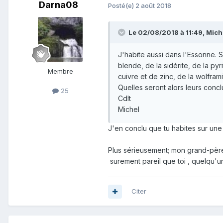
Darna08
Posté(e)
2 août 2018
Le 02/08/2018 à 11:49,
Mich
J'habite aussi dans l'Essonne. Si
blende, de la sidérite, de la pyr
Membre
cuivre et de zinc, de la wolframit
Quelles seront alors leurs concl
25
Cdlt
Michel
J'en conclu que tu habites sur un
Plus sérieusement; mon grand-père 
surement pareil que toi , quelqu'u
Citer