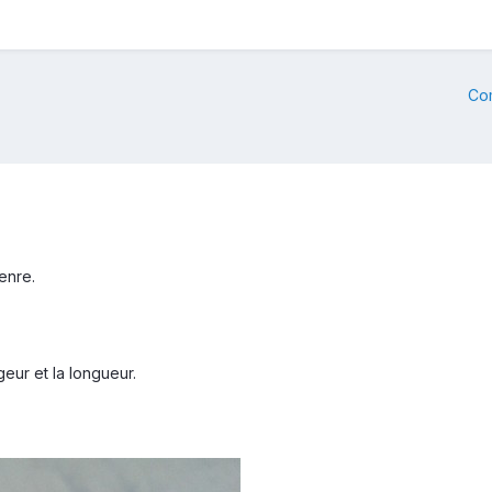
Co
enre.
geur et la longueur.