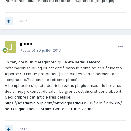
Pour le nom plus précis de la roche : euphotide (cf google)
Citer
jjnom
Posté(e)
30 juillet 2017
En fait, c'est un métagabbro qui a été sérieusement
métamorphisé puisqu'il est entré dans le domaine des éclogites
(approx 90 km de profondeur). Les plages vertes seraient de
l'omphacite.Puis ensuite rétromorphosé.
A l'omphacite s'ajoute des feldspaths plagioclases, de l'olivine,
des clinopyroxènes, du talc... Le grenat est discret voire absent.
Ceci d'après cet article très détaillé:
https://academic.oup.com/petrology/article/50/8/1405/1402629/T
he-Eclogite-facies-Allalin-Gabbro-of-the-Zermatt
Citer