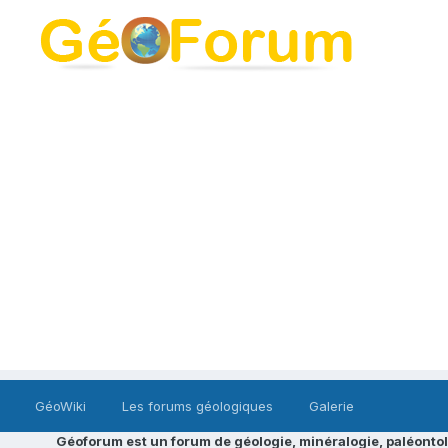
GéoWiki
Les forums géologiques
Galerie
Géoforum est un forum de géologie, minéralogie, paléontol