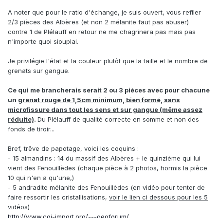
A noter que pour le ratio d'échange, je suis ouvert, vous refiler
2/3 pièces des Albères (et non 2 mélanite faut pas abuser)
contre 1 de Plélauff en retour ne me chagrinera pas mais pas
n'importe quoi siouplai.
Je privilégie l'état et la couleur plutôt que la taille et le nombre de
grenats sur gangue.
Ce qui me brancherais serait 2 ou 3 pièces avec pour chacune
un
grenat rouge de 1,5cm minimum, bien formé, sans
microfissure dans tout les sens et sur gangue (même assez
réduite)
.
Du Plélauff de qualité correcte en somme et non des
fonds de tiroir...
Bref, trêve de papotage, voici les coquins :
- 15 almandins : 14 du massif des Albères + le quinzième qui lui
vient des Fenouillèdes (chaque pièce à 2 photos, hormis la pièce
10 qui n'en a qu'une,)
- 5 andradite mélanite des Fenouillèdes (en vidéo pour tenter de
faire ressortir les cristallisations,
voir le lien ci dessous pour les 5
vidéos
)
http://www.cgi-import.org/---geoforum/