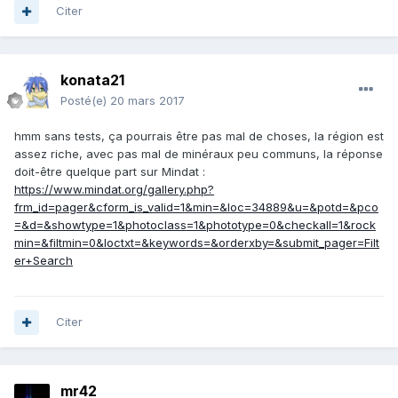
Citer
konata21
Posté(e)
20 mars 2017
hmm sans tests, ça pourrais être pas mal de choses, la région est
assez riche, avec pas mal de minéraux peu communs, la réponse
doit-être quelque part sur Mindat :
https://www.mindat.org/gallery.php?
frm_id=pager&cform_is_valid=1&min=&loc=34889&u=&potd=&pco
=&d=&showtype=1&photoclass=1&phototype=0&checkall=1&rock
min=&filtmin=0&loctxt=&keywords=&orderxby=&submit_pager=Filt
er+Search
Citer
mr42