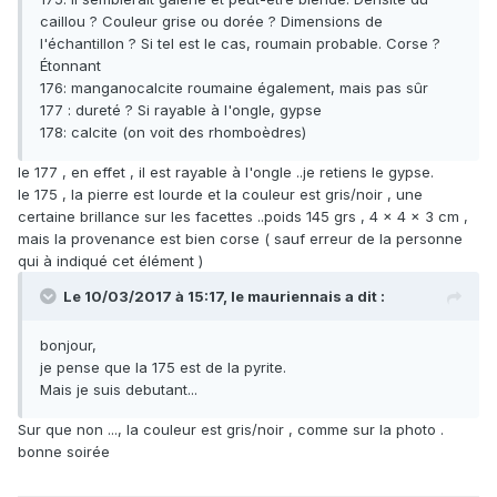
caillou ? Couleur grise ou dorée ? Dimensions de
l'échantillon ? Si tel est le cas, roumain probable. Corse ?
Étonnant
176: manganocalcite roumaine également, mais pas sûr
177 : dureté ? Si rayable à l'ongle, gypse
178: calcite (on voit des rhomboèdres)
le 177 , en effet , il est rayable à l'ongle ..je retiens le gypse.
le 175 , la pierre est lourde et la couleur est gris/noir , une
certaine brillance sur les facettes ..poids 145 grs , 4 x 4 x 3 cm ,
mais la provenance est bien corse ( sauf erreur de la personne
qui à indiqué cet élément )
Le 10/03/2017 à 15:17,
le mauriennais
a dit :
bonjour,
je pense que la 175 est de la pyrite.
Mais je suis debutant...
Sur que non ..., la couleur est gris/noir , comme sur la photo .
bonne soirée