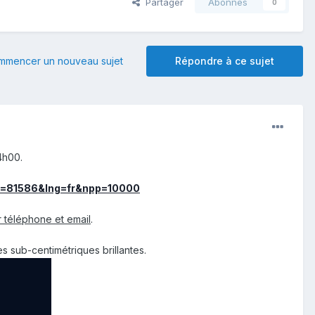
Partager
Abonnés
0
mmencer un nouveau sujet
Répondre à ce sujet
4h00.
p?id=81586&lng=fr&npp=10000
ar téléphone et email
.
 sub-centimétriques brillantes.